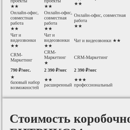
проекты
проекты
★★
★★
★★
Онлайн-офис,
Онлайн-офис,
Онлайн-офис, совместная
совместная
совместная
работа
работа
работа
★★
★★
★★
Чат и
Чат и
видеозвонки
видеозвонки
Чат и видеозвонки ★★
★★
★★
CRM-
CRM-
Маркетинг
CRM-Маркетинг
Маркетинг
★
790 ₽/мес.
2 390 ₽/мес
2 390 ₽/мес
★
★★
★★★
базовый набор
расширенный
профессиональный
возможностей
Стоимость коробочн