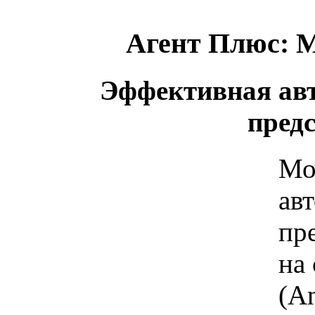
Агент Плюс: 
Эффективная ав
пред
Мо
ав
пр
на
(A