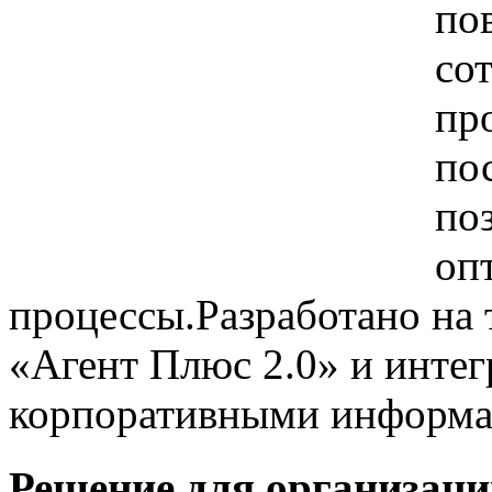
по
со
пр
по
по
оп
процессы.Разработано на
«Агент Плюс 2.0» и интег
корпоративными информа
Решение для организаци